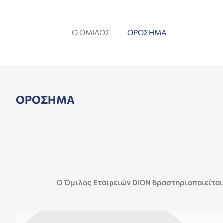
Μετάβαση
στο
περιεχόμενο
Ο ΌΜΙΛΟΣ
ΟΡΌΣΗΜΑ
ΟΡΌΣΗΜΑ
Ο Όμιλος Εταιρειών DION δραστηριοποιείται α