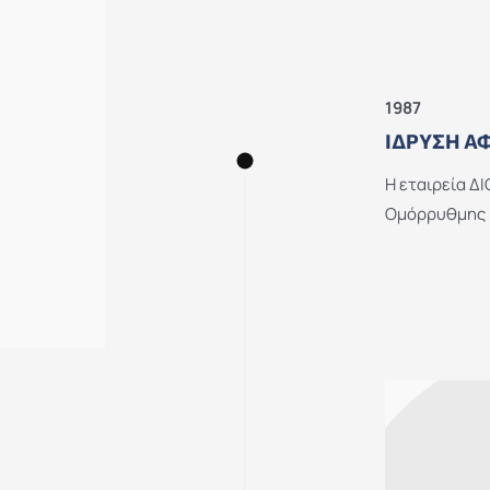
1987
ΊΔΡΥΣΗ Α
Η εταιρεία Δ
Ομόρρυθμης Ε